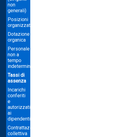
non
generali)
Posizioni
organizzative
Dotazione
organica
Personale
non a
tempo
indeterminato
Tassi di
assenza
Incarichi
conferiti
e
autorizzati
ai
dipendenti
Contrattazione
collettiva