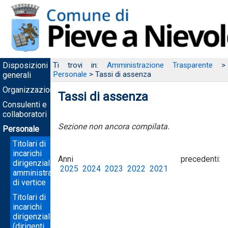
Disposizioni
Ti trovi in:
Amministrazione Trasparente
>
Personale
> Tassi di assenza
generali
Organizzazione
Tassi di assenza
Consulenti e
collaboratori
Sezione non ancora compilata.
Personale
Titolari di
incarichi
Anni precedenti:
dirigenziali
2025
2024
2023
2022
2021
amministrativi
di vertice
Titolari di
incarichi
dirigenziali
(dirigenti